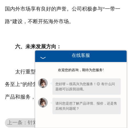
国内外市场享有良好的声誉。公司积极参与“一带一
路”建设，不断开拓海外市场。
六、未来发展方向：
在线客服
欢迎您的咨询，期待为您服务!
太行重型将继续坚持“创新驱动、质量为先、服
务至上”的经营理念，致力于为客户提供更加优质的
您好呀～很高兴为您服务！😊 有什么问
题都可以跟我说哦。
产品和服务，打造世界一流的矿山机械企业。
请问您是想了解产品详情、报价，还是售
后相关问题呢？
上一条：针对高硬度大粒度物料的河南重型振动筛筛网选型策略