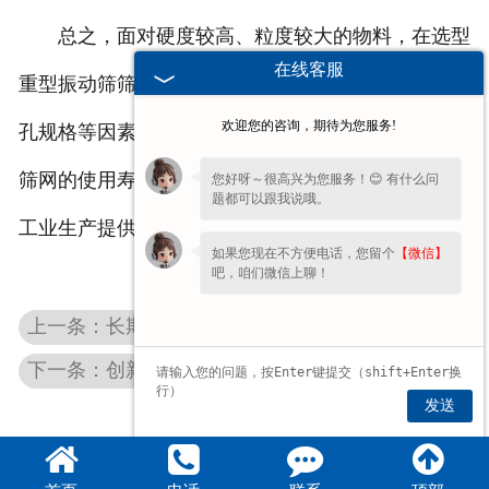
总之，面对硬度较高、粒度较大的物料，在选型
在线客服
重型振动筛筛网时，综合考虑材质、结构设计以及网
欢迎您的咨询，期待为您服务!
孔规格等因素，精心挑选适配的筛网，才能有效保障
筛网的使用寿命，确保重型振动筛持续稳定运行，为
您好呀～很高兴为您服务！😊 有什么问
题都可以跟我说哦。
工业生产提供可靠支持。
如果您现在不方便电话，您留个
【微信】
吧，咱们微信上聊！
上一条：长期使用后河南环保振动筛环保性能变化分析
下一条：创新驱动，品质为先：河南太行重型矿山机械解决方案
发送