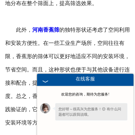
地分布在整个筛面上，提高筛选效果。
此外，
河南香蕉筛
的独特形状还考虑了空间利用
和安装方便性。在一些工业生产场所，空间往往有
限，香蕉形的筛体可以更好地适应不同的安装环境，
节省空间。而且，这种形状也便于与其他设备进行连
在线客服
接和配合，提高整个生产系统的集成度和自动化程
欢迎您的咨询，期待为您服务!
度。总之，香蕉筛的独特香蕉形是经过精心设计和实
践验证的，它在提高筛选效率、保证力学性能和适应
您好呀～很高兴为您服务！😊 有什么问
题都可以跟我说哦。
安装环境等方面都具有显著的优势。