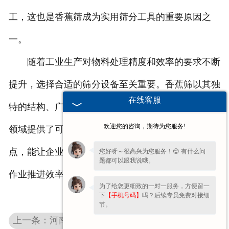
工，这也是香蕉筛成为实用筛分工具的重要原因之
一。
随着工业生产对物料处理精度和效率的要求不断
提升，选择合适的筛分设备至关重要。香蕉筛以其独
在线客服
特的结构、广泛的适用性和便捷的使用体验，为筛分
欢迎您的咨询，期待为您服务!
领域提供了可靠的工具。认识香蕉筛，掌握其使用特
点，能让企业在物料处理环节中更具优势，助力生产
您好呀～很高兴为您服务！😊 有什么问
题都可以跟我说哦。
作业推进效率高。
为了给您更细致的一对一服务，方便留一
下
【手机号码】
吗？后续专员免费对接细
节。
上一条：河南环保封闭筛解决方案：集振动设备设计、制造及出口工程总承包于一身