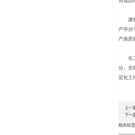
用或后
建材行
产中对
产高质
化工行
分，去
足化工
上一
下一
相关标签