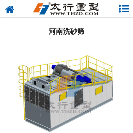
网站首页
河南筛分设备
河南洗砂筛
-
河南柯莱尔筛
-
河南环保筛
-
河南沥青筛
-
河南砂石筛
-
河南直线筛
-
河南香蕉筛
河南给料设备