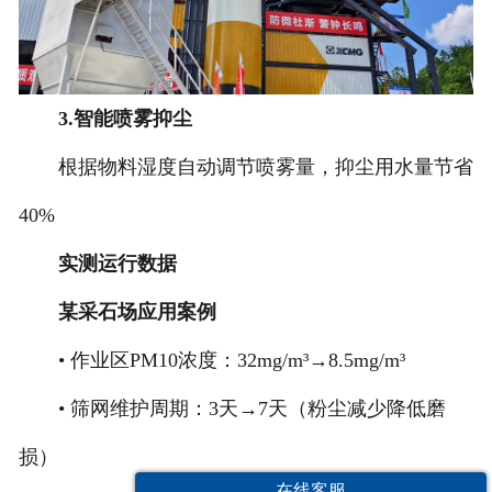
3.智能喷雾抑尘
根据物料湿度自动调节喷雾量，抑尘用水量节省
40%
实测运行数据
某采石场应用案例
• 作业区PM10浓度：32mg/m³→8.5mg/m³
• 筛网维护周期：3天→7天（粉尘减少降低磨
损）
在线客服