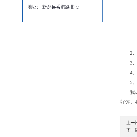
地址： 新乡县香港路北段
2、筛
3、
4、电
5、减
我司
好评，
上一
下一