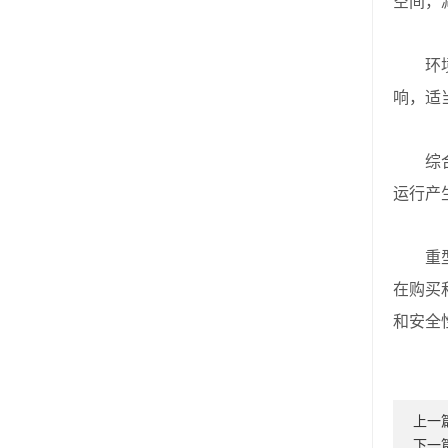
空间，
环境条
响，适
综合考
运行产
重型振
在购买
和安全
上一
下一