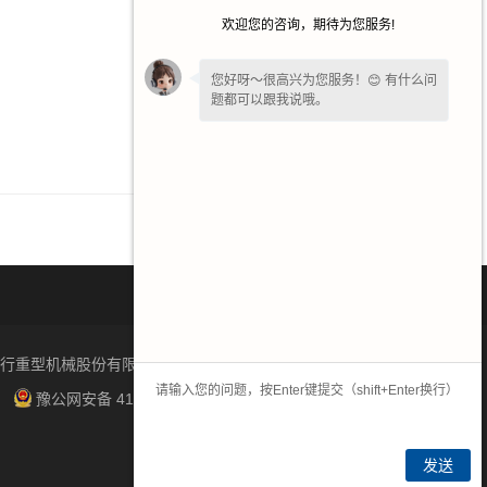
欢迎您的咨询，期待为您服务!
2025-05-30
2025-05-24
您好呀～很高兴为您服务！😊 有什么问
题都可以跟我说哦。
2025-02-28
2025-01-21
如果您现在不方便电话，您留个
【微
信】
吧，咱们微信上聊！
南太行重型机械股份有限公司主营产品有沥青振动筛,重型振动筛,
豫公网安备 41072102000858号
发送