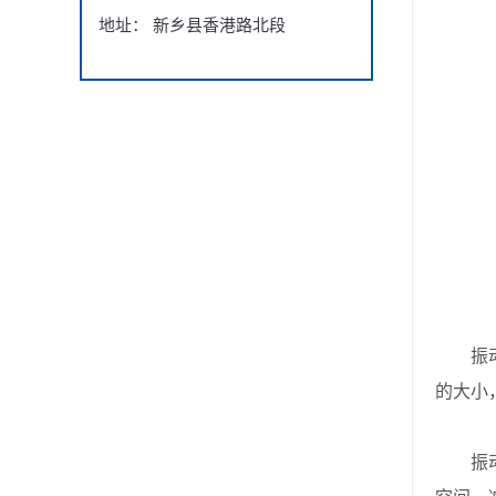
地址： 新乡县香港路北段
振动筛
的大小
振动频