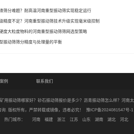
渣筛分难题？耐高温河南重型振动筛实现稳定运行
级精度不足？河南重型振动筛技术升级实现毫米级控制
硬度大粒度物料的河南重型振动筛筛网选型策略
型振动筛筛分精度与处理量的平衡
案例
联系我们
 2026 矿用振动筛哪家好？砂石振动筛报价是多少？沥青振动筛怎么样？河
咨询. 版权所有，严禁转载或镜像，违者必究！
豫ICP备2024081547号-1
热门城市：
河南
福建
浙江
江苏
山东
湖南
湖北
河北