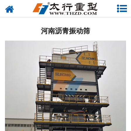
网站首页
河南筛分设备
河南沥青振动筛
-
河南柯莱尔筛
-
河南环保筛
-
河南沥青筛
-
河南砂石筛
-
河南直线筛
-
河南香蕉筛
河南给料设备