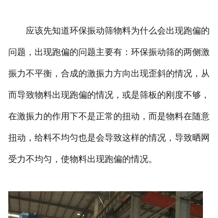
应该先知道环保振动筛物料为什么会出现跑偏的
问题，出现跑偏的问题主要有：环保振动筛的两侧激
振力不平衡，合成的激振力方向出现歪斜的情况，从
而导致物料出现跑偏的情况，或是筛板的刚度不够，
在激振力的作用下不是正常的扭动，而是物料在随意
扭动，给料不均匀也是会导致这样的情况，导致晒网
受力不均匀，使物料出现跑偏的情况。