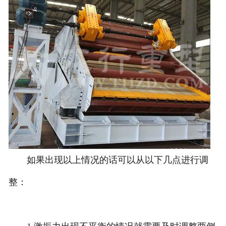
如果出现以上情况的话可以从以下几点进行调
整：