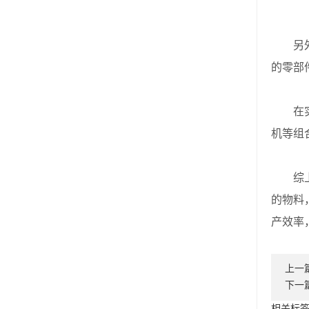
另外，
的零部
在实际
机等组
综上所
的物料
产效率
上一
下一
相关标