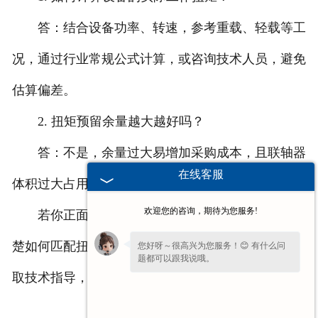
答：结合设备功率、转速，参考重载、轻载等工
况，通过行业常规公式计算，或咨询技术人员，避免
估算偏差。
2. 扭矩预留余量越大越好吗？
答：不是，余量过大易增加采购成本，且联轴器
在线客服
体积过大占用场地，适配工况即可。
欢迎您的咨询，期待为您服务!
若你正面临十字轴式万向联轴器选型难题，不清
楚如何匹配扭矩、偏角，欢迎留言说明设备工况，获
您好呀～很高兴为您服务！😊 有什么问
题都可以跟我说哦。
取技术指导，帮你精准选型。