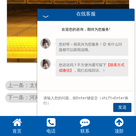
在线客服
欢迎您的咨询，期待为您服务!
您好呀～很高兴为您服务！😊 有什么问
题都可以跟我说哦。
您还在吗？不方便沟通可留下
【联系方式
或微信】
，我们后续回访。✨
上一条：太行重型成功发往甘肃4000型河南砂石环保筛
下一条：河南重型振动筛是如何进行工作的
发送
首页
电话
联系
顶部
豫公网安备 41072102000858号