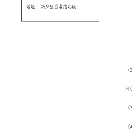
地址： 新乡县香港路北段
（2）
环保
（3）
（4）