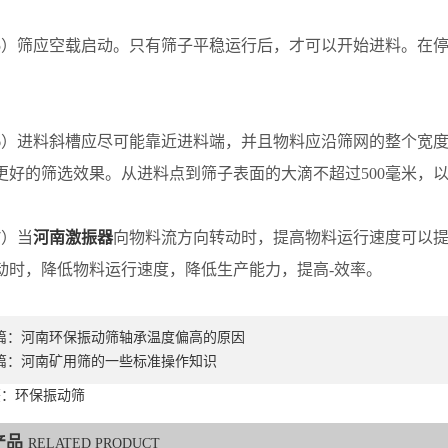
筛应空载启动。只有筛子平稳运行后，才可以开始进料。在停
进料斜槽应尽可能靠近进料端，并且物料应沿筛网的整个宽度
更好的筛选效果。从进料点到筛子表面的大滴不超过500毫米，
）当
河南激振器
向物料流方向转动时，提高物料运行速度可以
动时，降低物料运行速度，降低生产能力，提高-效率。
篇：
河南环保振动筛轴承温度偏高的原因
篇：
河南矿用筛的一些标准操作知识
签：环保振动筛
产品
RELATED PRODUCT